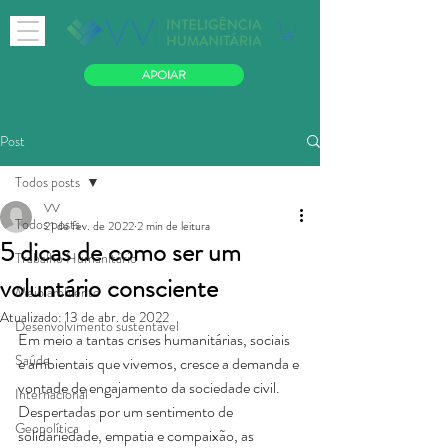
APOIAR
Post
Todos posts
VV
Todos posts
21 de fev. de 2022
2 min de leitura
5 dicas de como ser um
Trabalho Humanitário
voluntário consciente
Meio ambiente
Atualizado:
13 de abr. de 2022
Desenvolvimento sustentável
Em meio a tantas crises humanitárias, sociais 
Saúde
e ambientais que vivemos, cresce a demanda e 
vontade de engajamento da sociedade civil. 
Internacional
Despertadas por um sentimento de 
Geopolítica
solidariedade, empatia e compaixão, as 