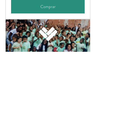
Comprar
Ajude Baixada RJ
Comprar
ajudahumanitária
Empatia
imigrantes