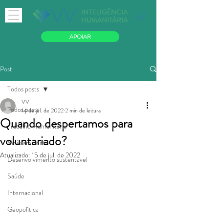
APOIAR
Post
Todos posts
VV
Todos posts
14 de jul. de 2022
2 min de leitura
Quando despertamos para
Trabalho Humanitário
voluntariado?
Meio ambiente
Atualizado:
15 de jul. de 2022
Desenvolvimento sustentável
Saúde
Internacional
Geopolítica