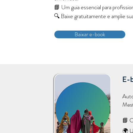
📘 Um guia essencial para profissio
🔍 Baixe gratuitamente e amplie sua
Baixar e-book
E-
Aut
Mest
📘 C
🌍 U