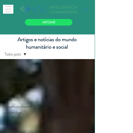
APOIAR
Artigos e notícias do mundo
Blog
humanitário e social
Todos posts
Todos posts
Trabalho
Humanitário
Meio
ambiente
Desenvolvimento
sustentável
Saúde
Internacional