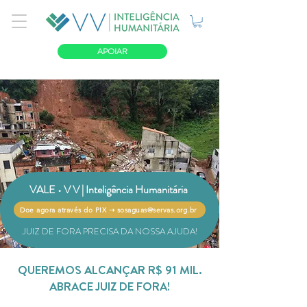
APOIAR
VALE • V V | Inteligência Humanitária
Doe agora através do PIX ➝ sosaguas@servas.org.br
JUIZ DE FORA PRECISA DA NOSSA AJUDA!
QUEREMOS ALCANÇAR R$ 91 MIL.
ABRACE JUIZ DE FORA!