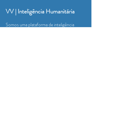
VV | Inteligência Humanitária
Somos uma plataforma de inteligência
humanitária que combina
conhecimento de
campo, capacidade de mobilização e
articulação de recursos
para oferecer
ajuda
qualificada e acelerar respostas a crises
humanitárias
. Nosso propósito é
educar o
setor privado e a sociedade civil
para agir
diante de emergências e vulnerabilidades
sociais, gerando impacto real e mensurável.
​​Autoridade em
resposta humanitária
qualificada
+10 anos de
experiência em ação e
educação humanitária
Expertise em
formação de lideranças
corporativas, ESG e diversidade