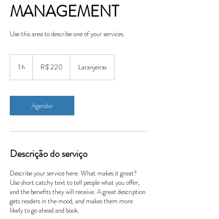
MANAGEMENT
Use this area to describe one of your services.
220
Reais
1 h
1
R$ 220
Laranjeiras
brasileiros
Agendar
Descrição do serviço
Describe your service here. What makes it great?
Use short catchy text to tell people what you offer,
and the benefits they will receive. A great description
gets readers in the mood, and makes them more
likely to go ahead and book.