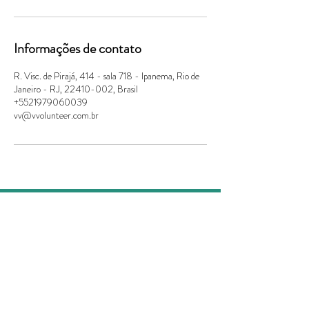
Informações de contato
R. Visc. de Pirajá, 414 - sala 718 - Ipanema, Rio de
Janeiro - RJ, 22410-002, Brasil
+5521979060039
vv@vvolunteer.com.br
Empresas
Educação Humanitária
Comunidade
Relatórios de Impacto
Fale Conosco
Blog