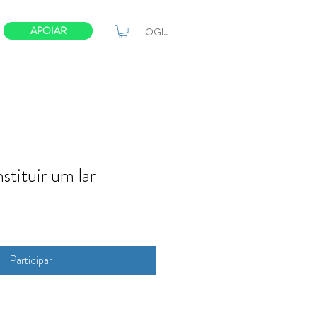
APOIAR
LOGIN
stituir um lar
Participar