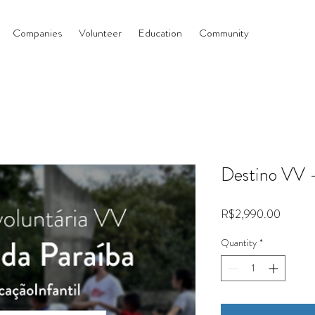
Companies
Volunteer
Education
Community
Destino VV –
Price
R$2,990.00
Quantity
*