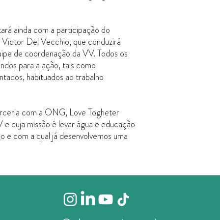
2022 e nas ações com R
Acompanhamento de
onde ajudou a elaborar o
Camiseta VVoluntee
também nas ações de um 
tará ainda com a participação do
Capacitação online V
cidades de Porto Alegre, 
conferência;
o, Victor Del Vecchio, que conduzirá
ações do Sertão da Para
Certificado de Volunt
uipe de coordenação da VV. Todos os
PROFESSOR CONVI
E-book: Guia volunt
indos para a ação, tais como
mestre em Direito Intern
Taxas administrativas
entados, habituados ao trabalho
em direitos humanos e me
empresas e produz conteú
de conflito armado, áreas
coração da Amazônia, em 
arceria com a ONG, Love Togheter
disputa e em diversas ocu
VV e cuja missão é levar água e educação
prisional.
no e com a qual já desenvolvemos uma
É Consultor-Diretivo da
climática pelo YCL - You
NEPO - Núcleo de Estud
Observatório das Migraç
Direito Internacional da
ESG. Atuou na ONU, na 
Humanos e Cidadania de 
empresas.