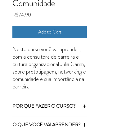
Comunidade
Price
R$74.90
Add to Cart
Neste curso você vai aprender,
com a consultora de carreira e
cultura organizacional Julia Garim,
sobre prototipagem, networking e
comunidade e sua importância na
carreira.
POR QUE FAZER O CURSO?
A consultora de carreira e cultura
O QUE VOCÊ VAI APRENDER?
organizacional Julia Garim explica o que é
prototipagem, networking, o senso de
O que é prototipagem e sua importância
comunidade e como aplicar tais conceitos na