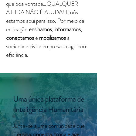
que boa vontade…QUALQUER
AJUDA NÃO É AJUDA! E nós
estamos aqui para isso. Por meio da
educação
ensinamos
,
informamos
,
conectamos
e
mobilizamos
a
sociedade civil e empresas a agir com
eficiência.
Uma única plataforma de
Inteligência Humanitária
Junte-se a uma comunidade que
ensina, conecta, troca e age
.