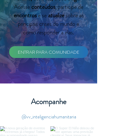
Acesse
conteúdos
, participe de
encontros
e se
atualize
sobre as
principais crises do mundo e
como responder a elas.
ENTRAR PARA COMUNIDADE
Acompanhe
@vv_inteligenciahumanitaria